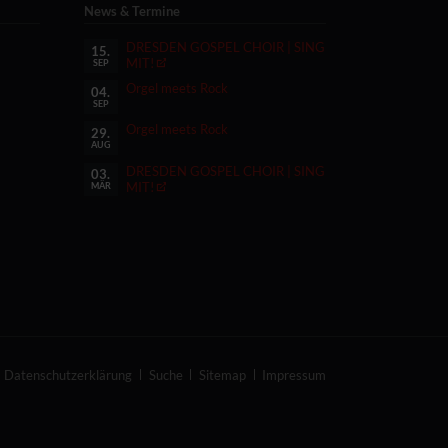
News & Termine
DRESDEN GOSPEL CHOIR | SING
15.
MIT!
SEP
Orgel meets Rock
04.
SEP
Orgel meets Rock
29.
AUG
DRESDEN GOSPEL CHOIR | SING
03.
MIT!
MÄR
Navigation
Datenschutzerklärung
Suche
Sitemap
Impressum
überspringen