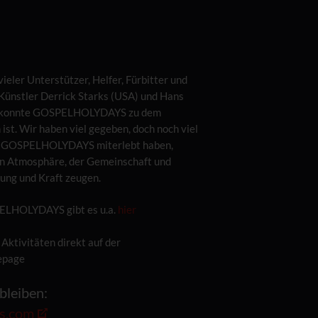
ieler Unterstützer, Helfer, Fürbitter und
 Künstler Derrick Starks (USA) und Hans
K) konnte GOSPELHOLYDAYS zu dem
ist. Wir haben viel gegeben, doch noch viel
ie GOSPELHOLYDAYS miterlebt haben,
n Atmosphäre, der Gemeinschaft und
ung und Kraft zeugen.
PELHOLYDAYS gibt es u.a.
hier
Aktivitäten direkt auf der
page
bleiben:
s.com