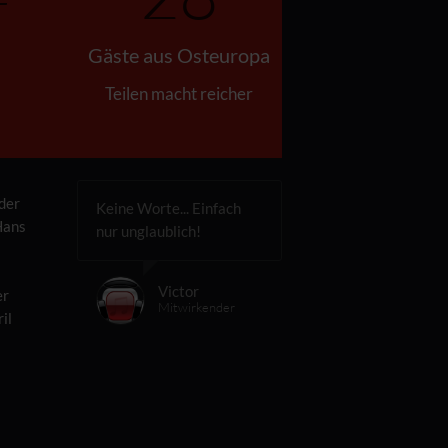
Gäste aus Osteuropa
Teilen macht reicher
der
Keine Worte... Einfach
Hans
nur unglaublich!
Victor
er
Mitwirkender
il