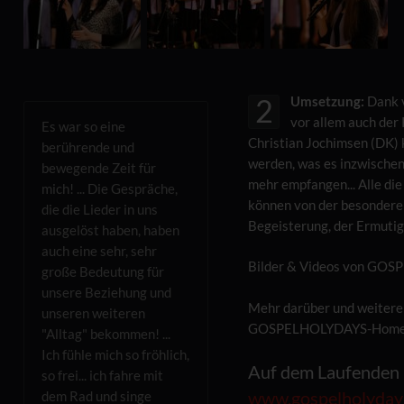
Umsetzung:
Dank v
2
vor allem auch der
Es war so eine
Christian Jochimsen (D
berührende und
werden, was es inzwischen 
bewegende Zeit für
mehr empfangen... Alle d
mich! ... Die Gespräche,
können von der besondere
die die Lieder in uns
Begeisterung, der Ermutig
ausgelöst haben, haben
auch eine sehr, sehr
Bilder & Videos von GOS
große Bedeutung für
unsere Beziehung und
Mehr darüber und weitere 
unseren weiteren
GOSPELHOLYDAYS-Home
"Alltag" bekommen! ...
Ich fühle mich so fröhlich,
Auf dem Laufenden 
so frei... ich fahre mit
dem Rad und singe
www.gospelholyday