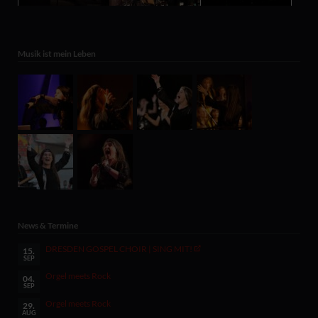
Musik ist mein Leben
News & Termine
DRESDEN GOSPEL CHOIR | SING MIT!
15.
SEP
Orgel meets Rock
04.
SEP
Orgel meets Rock
29.
AUG