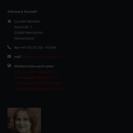
Adresse & Kontakt
Carmen Wutzler
Annenstr. 7
01689 Weinböhla
Deutschland
fon
+49 (0) 35 243 - 45 096
mail
carmen.wutzler@gmx.de
Weitere Infos auch unter
www.wutzler-verlag.de
www.gospelholydays.com
www.friedemannwutzler.de
www.jahreslosung-musik.com