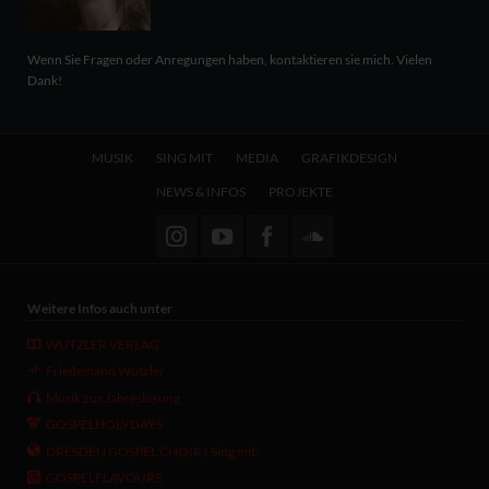
Wenn Sie Fragen oder Anregungen haben, kontaktieren sie mich. Vielen
Dank!
Navigation
MUSIK
SING MIT
MEDIA
GRAFIKDESIGN
überspringen
NEWS & INFOS
PROJEKTE
Weitere Infos auch unter
WUTZLER VERLAG
Friedemann Wutzler
Musik zur Jahreslosung
GOSPELHOLYDAYS
DRESDEN GOSPEL CHOIR | Sing mit!
GOSPELFLAVOURS