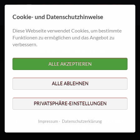
Cookie- und Datenschutzhinweise
Diese Webseite verwendet Cookies, um bestimmte
Kulturretter
Funktionen zu ermöglichen und das Angebot zu
verbessern.
Carmen Wutzler
NEWS & INFOS
Kulturretter
ALLE AKZEPTIEREN
ALLE ABLEHNEN
PRIVATSPHÄRE-EINSTELLUNGEN
DANKE, liebe Kultur-Retter
Eure Unterstützung hilft uns sehr und sie gibt
Impressum
Datenschutzerklärung
uns Mut und Zuversicht