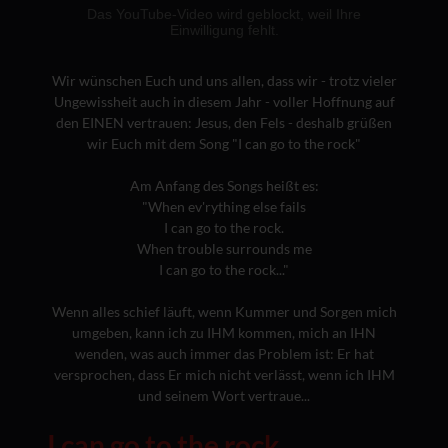
Wir wünschen Euch und uns allen, dass wir - trotz vieler
Ungewissheit auch in diesem Jahr - voller Hoffnung auf
den EINEN vertrauen: Jesus, den Fels - deshalb grüßen
wir Euch mit dem Song "I can go to the rock"
Am Anfang des Songs heißt es:
"When ev'rything else fails
I can go to the rock.
When trouble surrounds me
I can go to the rock..."
Wenn alles schief läuft, wenn Kummer und Sorgen mich
umgeben, kann ich zu IHM kommen, mich an IHN
wenden, was auch immer das Problem ist: Er hat
versprochen, dass Er mich nicht verlässt, wenn ich IHM
und seinem Wort vertraue...
I can go to the rock